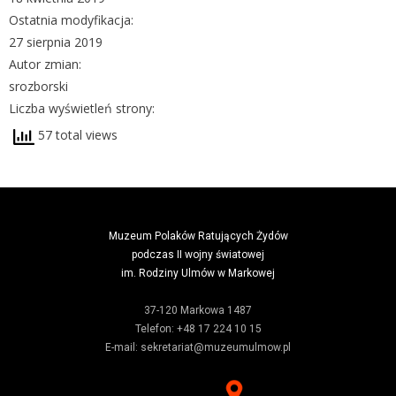
Ostatnia modyfikacja:
27 sierpnia 2019
Autor zmian:
srozborski
Liczba wyświetleń strony:
57 total views
Muzeum Polaków Ratujących Żydów
podczas II wojny światowej
im. Rodziny Ulmów w Markowej
37-120 Markowa 1487
Telefon: +48 17 224 10 15
E-mail: sekretariat@muzeumulmow.pl