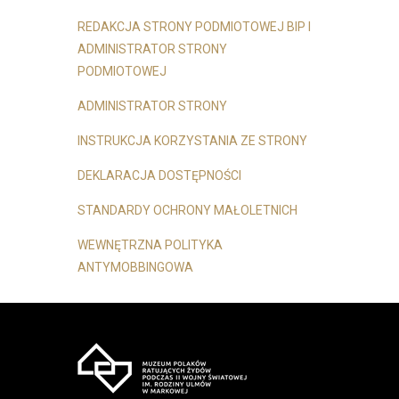
REDAKCJA STRONY PODMIOTOWEJ BIP I
ADMINISTRATOR STRONY
PODMIOTOWEJ
ADMINISTRATOR STRONY
INSTRUKCJA KORZYSTANIA ZE STRONY
DEKLARACJA DOSTĘPNOŚCI
STANDARDY OCHRONY MAŁOLETNICH
WEWNĘTRZNA POLITYKA
ANTYMOBBINGOWA