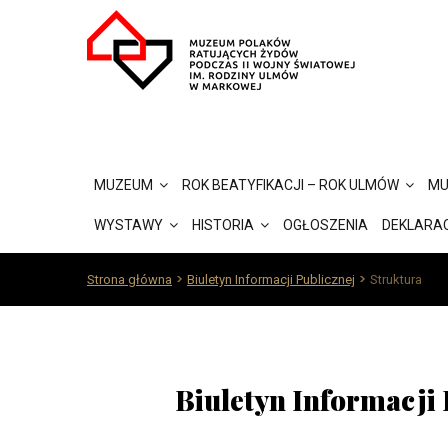
MUZEUM
ROK BEATYFIKACJI – ROK ULMÓW
MU
WYSTAWY
HISTORIA
OGŁOSZENIA
DEKLARA
Strona główna
Biuletyn Informacji Publicznej
Struktura
Biuletyn Informacji 