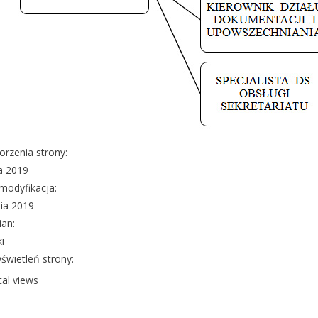
orzenia strony:
a 2019
modyfikacja:
nia 2019
ian:
i
świetleń strony:
tal views