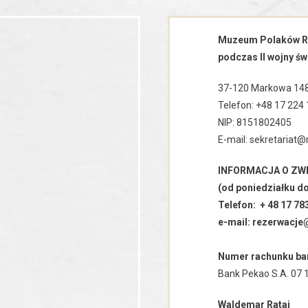
Muzeum Polaków R
podczas II wojny ś
37-120 Markowa 14
Telefon: +48 17 224 
NIP: 8151802405
E-mail: sekretaria
INFORMACJA O ZW
(od poniedziałku do
Telefon: + 48 17 78
e-mail: rezerwacj
Numer rachunku b
Bank Pekao S.A. 07
Waldemar Rataj