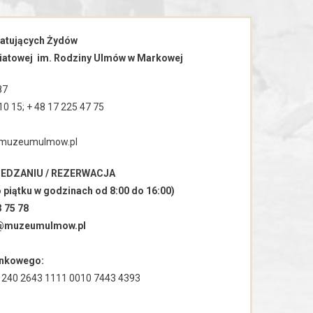
atujących Żydów
wiatowej
im. Rodziny Ulmów w Markowej
87
10 15; + 48 17 225 47 75
t@muzeumulmow.pl
IEDZANIU / REZERWACJA
 piątku w godzinach od 8:00 do 16:00)
3 75 78
e@muzeumulmow.pl
ankowego:
 1240 2643 1111 0010 7443 4393