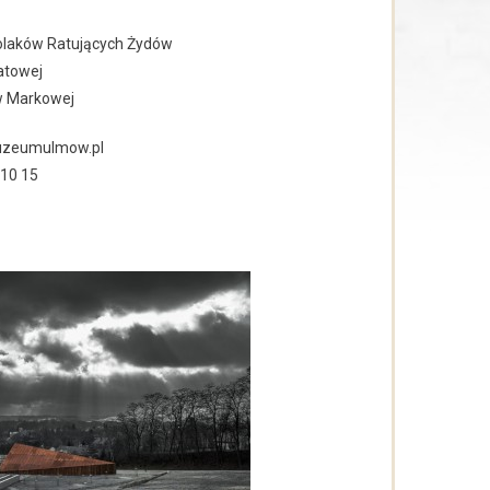
laków Ratujących Żydów
atowej
w Markowej
muzeumulmow.pl
 10 15