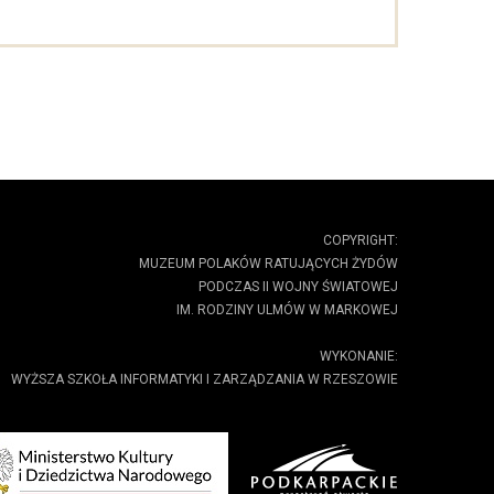
COPYRIGHT:
MUZEUM POLAKÓW RATUJĄCYCH ŻYDÓW
PODCZAS II WOJNY ŚWIATOWEJ
IM. RODZINY ULMÓW W MARKOWEJ
WYKONANIE:
WYŻSZA SZKOŁA INFORMATYKI I ZARZĄDZANIA W RZESZOWIE