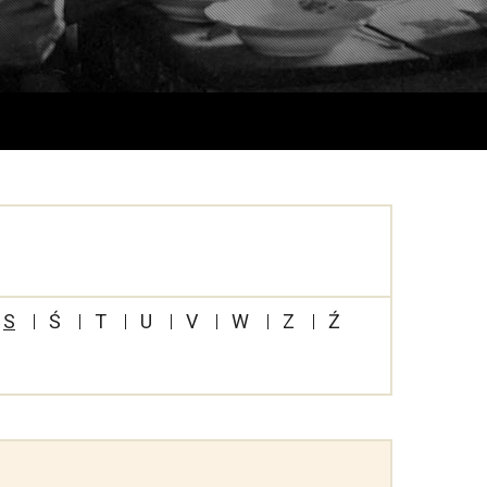
S
Ś
T
U
V
W
Z
Ź