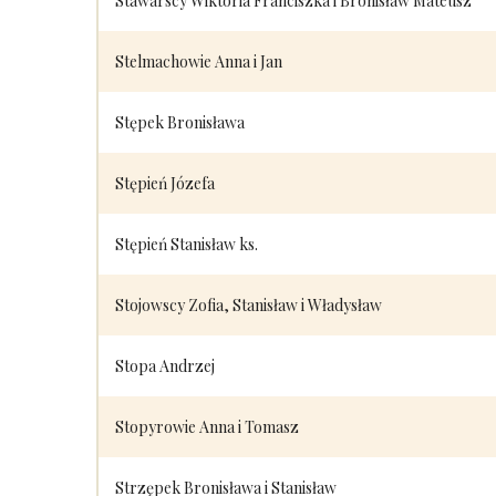
Stawarscy Wiktoria Franciszka i Bronisław Mateusz
Stelmachowie Anna i Jan
Stępek Bronisława
Stępień Józefa
Stępień Stanisław ks.
Stojowscy Zofia, Stanisław i Władysław
Stopa Andrzej
Stopyrowie Anna i Tomasz
Strzępek Bronisława i Stanisław