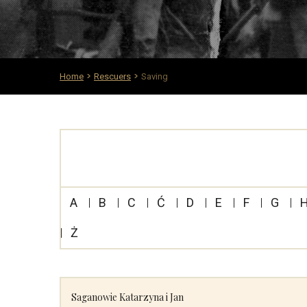
Home
Rescuers
Saving
A
B
C
Ć
D
E
F
G
Ż
Saganowie Katarzyna i Jan