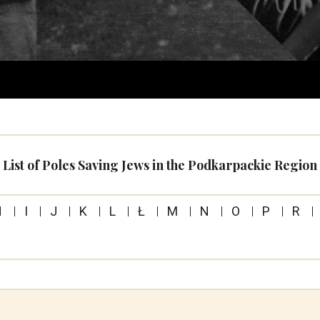
List of Poles Saving Jews in the Podkarpackie Region
H
I
J
K
L
Ł
M
N
O
P
R