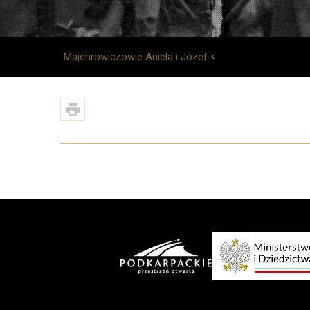
Majchrowiczowie Aniela i Józef