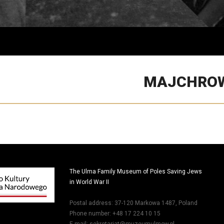
MAJCHROWI
The Ulma Family Museum of Poles Saving Jews
in World War II
Postal address: 37-120 Markowa 1487, Poland
Phone number: +48 17 224 10 15