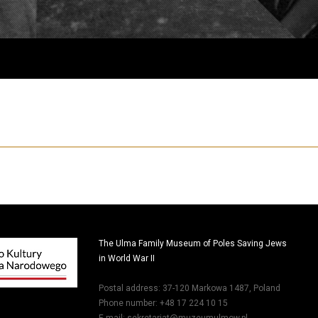
The Ulma Family Museum of Poles Saving Jews
in World War II
Postal address: 37-120 Markowa 1487, Poland
Phone number: +48 17 224 10 15