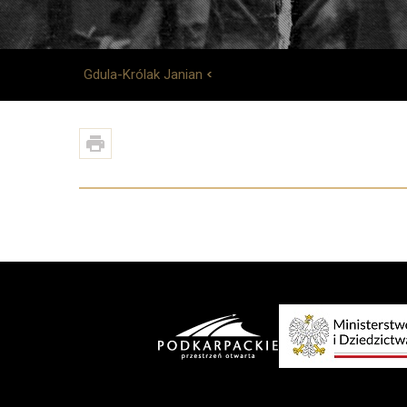
Gdula-Królak Janian