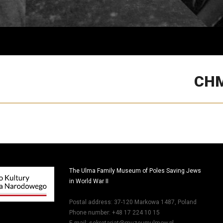
CHM
The Ulma Family Museum of Poles Saving Jews
in World War II
Postal address: 37-120 Markowa 1487, Poland
Phone number: +48 17 224 10 15