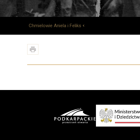
Chmielowie Aniela i Feliks